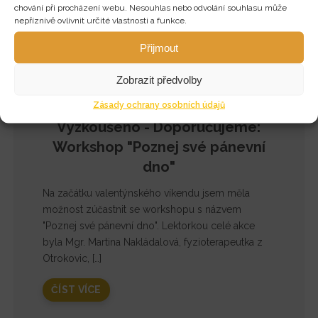
chování při procházení webu. Nesouhlas nebo odvolání souhlasu může
nepříznivě ovlivnit určité vlastnosti a funkce.
Přijmout
Zobrazit předvolby
Zásady ochrany osobních údajů
Vyzkoušeno - Doporučujeme:
Workshop "Poznej své pánevní
dno"
Na začátku valentýnského víkendu jsem měla
možnost zúčastnit se workshopu s názvem
"Poznej své pánevní dno". Lektorkou celé akce
byla Mgr. Martina Nakládalová, fyzioterapeutka z
Otrokovic, […]
ČÍST VÍCE