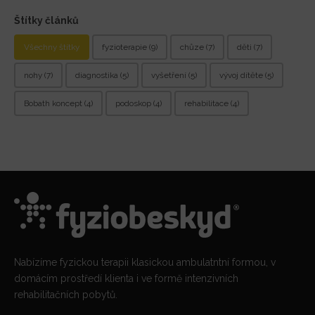
Štítky článků
Štítky článků
Všechny štítky
fyzioterapie
(9)
chůze
(7)
děti
(7)
nohy
(7)
diagnostika
(5)
vyšetření
(5)
vývoj dítěte
(5)
Bobath koncept
(4)
podoskop
(4)
rehabilitace
(4)
Nabízíme fyzickou terapii klasickou ambulatntní formou, v
domácím prostředí klienta i ve formě intenzivních
rehabilitačních pobytů.