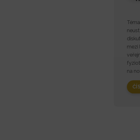
Téma 
neust
disk
mezi 
veřej
fyzio
na no
ČÍ