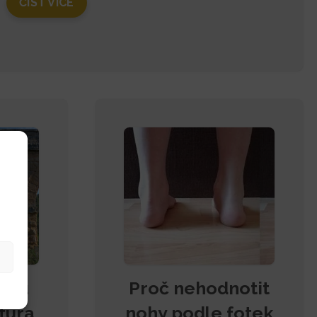
ČÍST VÍCE
.
chou
Proč nehodnotit
tura
nohy podle fotek