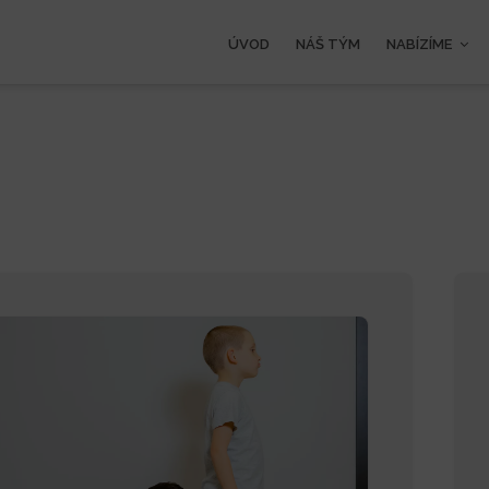
ÚVOD
NÁŠ TÝM
NABÍZÍME