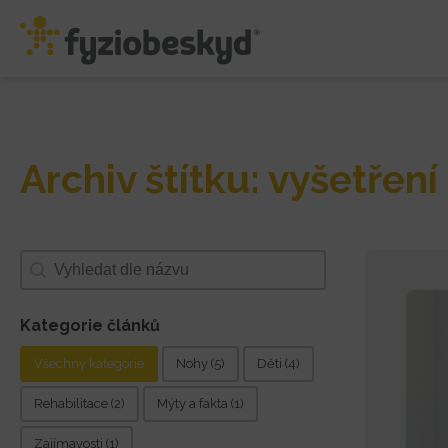
Archiv štítku: vyšetření
Search content
Kategorie článků
Kategorie článků
Všechny kategorie
Nohy
(5)
Děti
(4)
Rehabilitace
(2)
Mýty a fakta
(1)
Zajímavosti
(1)