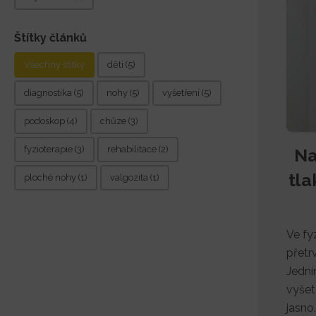
Štítky článků
Štítky článků
Všechny štítky
děti
(5)
diagnostika
(5)
nohy
(5)
vyšetření
(5)
podoskop
(4)
chůze
(3)
fyzioterapie
(3)
rehabilitace
(2)
Na
tla
ploché nohy
(1)
valgozita
(1)
Ve fy
přetr
Jední
vyšet
jasno.