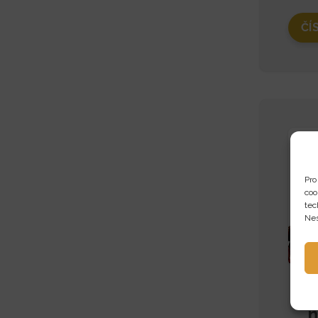
ČÍ
Pro
coo
tec
Nes
Ja
n