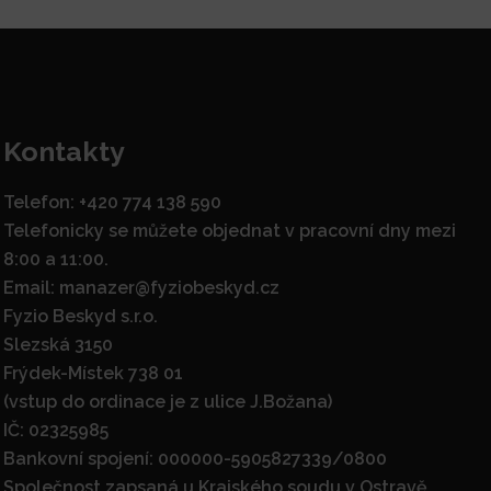
Kontakty
Telefon: +420 774 138 590
Telefonicky se můžete objednat v pracovní dny mezi
8:00 a 11:00.
Email: manazer@fyziobeskyd.cz
Fyzio Beskyd s.r.o.
Slezská 3150
Frýdek-Místek 738 01
(vstup do ordinace je z ulice J.Božana)
IČ: 02325985
Bankovní spojení: 000000-5905827339/0800
Společnost zapsaná u Krajského soudu v Ostravě,