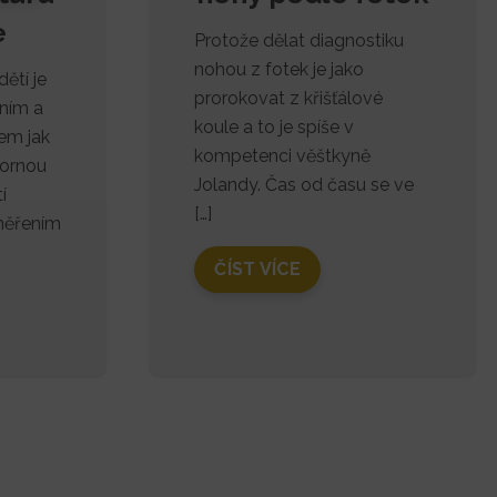
e
Protože dělat diagnostiku
nohou z fotek je jako
ětí je
prorokovat z křišťálové
lním a
koule a to je spíše v
em jak
kompetenci věštkyně
bornou
Jolandy. Čas od času se ve
í
[…]
měřením
ČÍST VÍCE