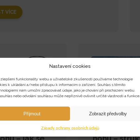
ST VÍCE
Nastavení cookies
 zlepšení funkcionality webu a uživatelské zkušenosti používáme technologie
kies k ukládání a/nebo přístupu k informacím o zařízení. Souhlas s těmito
hnologiemi nám umožní zpracovávat údaje, jako je chování při procházení webu.
ouhlas nebo odvolání souhlasu může nepříznivě ovlivnit určité vlastnosti a funkce
Přijmout
Zobrazit předvolby
k na plochou
Jak na plo
Zásady ochrany osobních údajů
ohu – jak se
nohu – struk