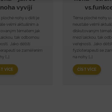
noha vyvíjí
vs.funkc
ploché nohy u dětí je
Téma ploché nohy u d
ále velmi aktuálním a
neustále velmi aktuá
utovaným tématem jak
diskutovaným témat
laickou, tak odbornou
mezi laickou, tak od
ností. Jako dětští
veřejností. Jako dětšt
terapeuti se zaměřením
fyzioterapeuti se za
hy […]
na nohy […]
ST VÍCE
ČÍST VÍCE