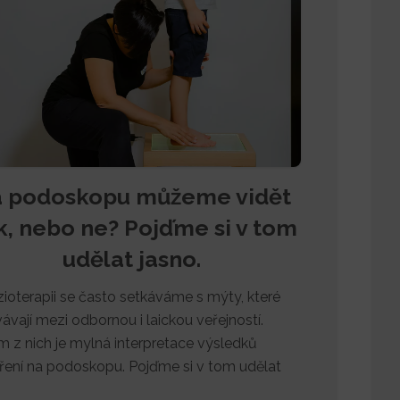
 podoskopu můžeme vidět
k, nebo ne? Pojďme si v tom
udělat jasno.
zioterapii se často setkáváme s mýty, které
vávají mezi odbornou i laickou veřejností.
m z nich je mylná interpretace výsledků
ření na podoskopu. Pojďme si v tom udělat